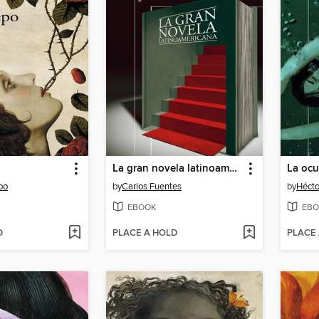
La gran novela latinoamericana
La ocu
po
by
Carlos Fuentes
by
Hécto
EBOOK
EBO
D
PLACE A HOLD
PLACE