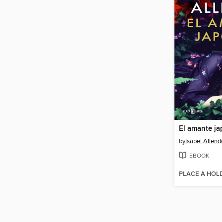
El amante j
by
Isabel Allend
EBOOK
PLACE A HOL