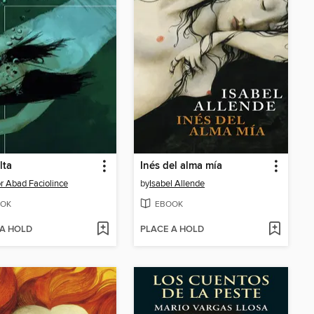
lta
Inés del alma mía
r Abad Faciolince
by
Isabel Allende
OK
EBOOK
 A HOLD
PLACE A HOLD