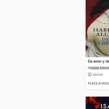
De amor y d
by
Isabel Allend
EBOOK
PLACE A HOL