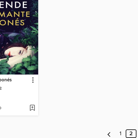
aponés
e
D
1
2