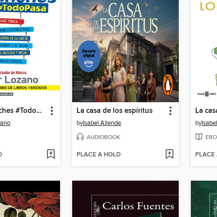
No te enganches #TodoPasa
La casa de los espíritus
La cas
zano
by
Isabel Allende
by
Isabe
AUDIOBOOK
EBO
D
PLACE A HOLD
PLACE