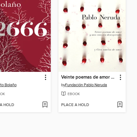
Veinte poemas de amor y una cancion de desesperada y cien sonetos de amor
to Bolaño
by
Fundación Pablo Neruda
OK
EBOOK
 A HOLD
PLACE A HOLD