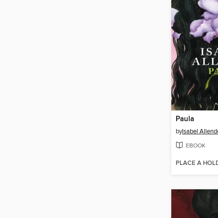
Paula
by
Isabel Allend
EBOOK
PLACE A HOL