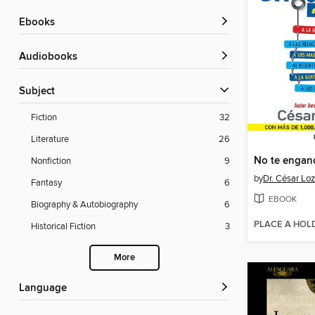
ebooks
Audiobooks
Subject
Fiction
32
Literature
26
Nonfiction
9
by
Dr. César Lo
Fantasy
6
EBOOK
Biography & Autobiography
6
PLACE A HOL
Historical Fiction
3
More
Language