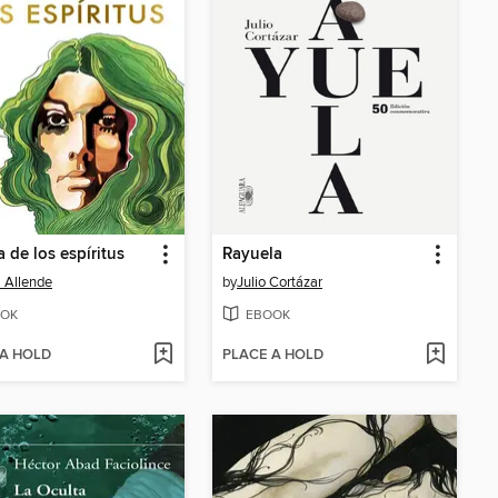
a de los espíritus
Rayuela
l Allende
by
Julio Cortázar
OK
EBOOK
 A HOLD
PLACE A HOLD