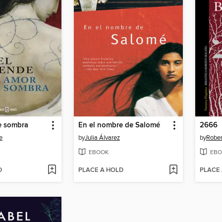
e sombra
En el nombre de Salomé
2666
e
by
Julia Álvarez
by
Rober
EBOOK
EBO
D
PLACE A HOLD
PLACE