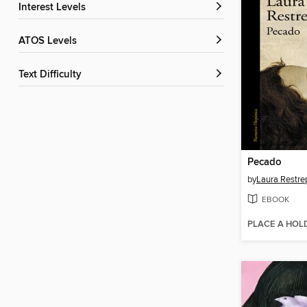
Interest Levels
ATOS Levels
Text Difficulty
Pecado
by
Laura Restre
EBOOK
PLACE A HOL