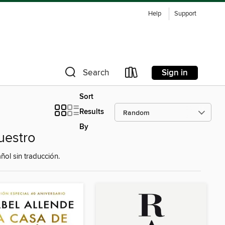
Help
Support
Sign in
Search
Sort
Results
By
uestro
ñol sin traducción.